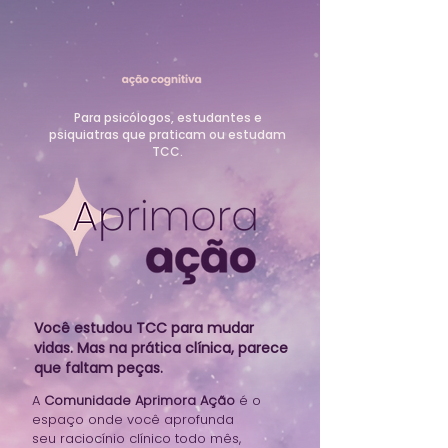
Para psicólogos, estudantes e
psiquiatras que praticam ou estudam
TCC.
Você estudou TCC para mudar
vidas. Mas na prática clínica, parece
que faltam peças.
A
Comunidade Aprimora Ação
é o
espaço onde você aprofunda
seu raciocínio clínico todo mês,