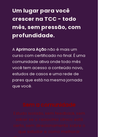
Um lugar para você
crescer na TCC - todo
mês, sem pressão, com
profundidade.
A
Aprimora Ação
não é mais um
curso com certificado no final. É uma
comunidade ativa onde todo mês
você tem acesso a conteúdo novo,
estudos de casos e uma rede de
pares que está na mesma jornada
que você.
Sem a comunidade
Estudo isolado, sem feedback, sem
saber se o raciocínio clínico está
certo, sem direcionamento sobre o
que estudar e como melhorar.