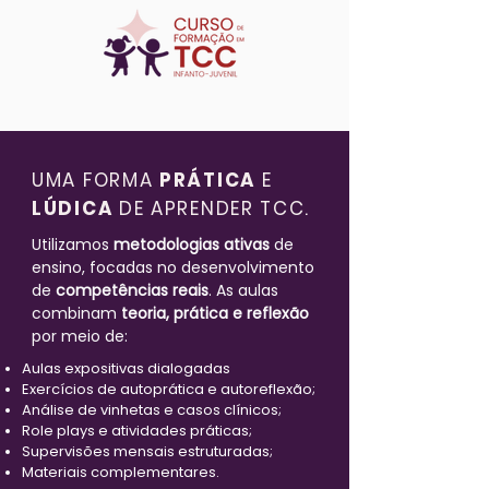
UMA FORMA
PRÁTICA
E
LÚDICA
DE APRENDER TCC.
Utilizamos
metodologias ativas
de
ensino, focadas no desenvolvimento
de
competências reais
. As aulas
combinam
teoria, prática e reflexão
por meio de:
Aulas expositivas dialogadas
Exercícios de autoprática e autoreflexão;
Análise de vinhetas e casos clínicos;
Role plays e atividades práticas;
Supervisões mensais estruturadas;
Materiais complementares.