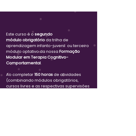
Este curso é o
segundo
módulo
obrigatório
da trilha de
aprendizagem infanto-juvenil ou terceiro
módulo optativo da nossa
Formação
Modular em Terapia Cognitivo-
Comportamental
.
Ao completar
150 horas
de atividades
(combinando módulos obrigatórios,
cursos livres e as respectivas supervisões
inclusas), você poderá solicitar seu
certificado de
Formação em TCC Infanto
Juvenil pela Ação Cognitiva
.
Os módulos
TCC Essencia
l e
TCC Infanto-
Juvenil
são obrigatórios para a trilha de
aprendizagem da Formação em TCC
Infanto-Juvenil. As horas restantes podem