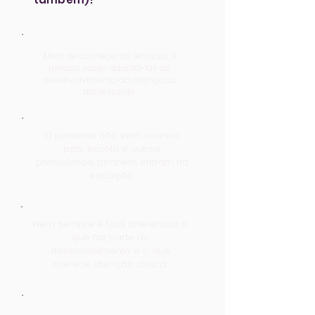
Além de conhecer as técnicas, é
preciso saber adaptá-las ao
desenvolvimento da criança ou
adolescente.
O paciente não vem sozinho:
pais, escola e outros
profissionais também entram na
equação.
Nem sempre é fácil diferenciar o
que faz parte do
desenvolvimento e o que
merece atenção clínica.