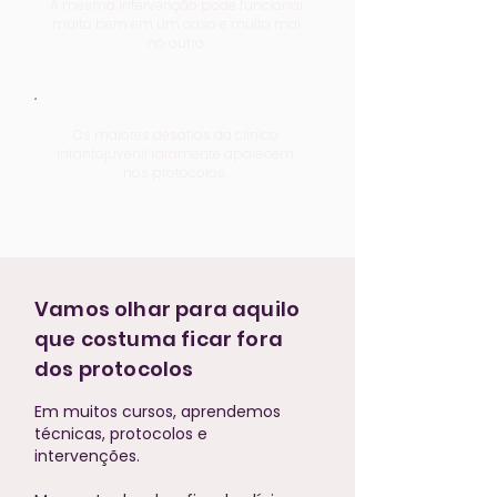
A mesma intervenção pode funcionar
muito bem em um caso e muito mal
no outro.
Os maiores desafios da clínica
infantojuvenil raramente aparecem
nos protocolos.
Vamos olhar para aquilo
que costuma ficar fora
dos protocolos
Em muitos cursos, aprendemos
técnicas, protocolos e
intervenções.