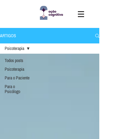
ARTIGOS
Psicoterapia
Todos posts
Psicoterapia
Para o Paciente
Para o
Psicólogo